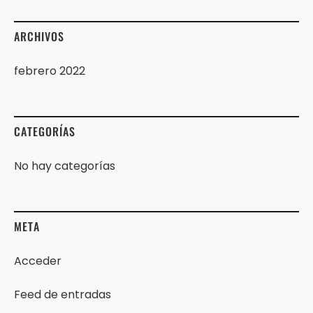
ARCHIVOS
febrero 2022
CATEGORÍAS
No hay categorías
META
Acceder
Feed de entradas