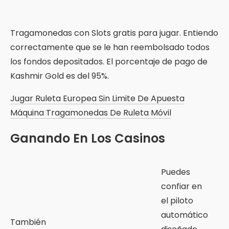
Tragamonedas con Slots gratis para jugar. Entiendo
correctamente que se le han reembolsado todos
los fondos depositados. El porcentaje de pago de
Kashmir Gold es del 95%.
Jugar Ruleta Europea Sin Limite De Apuesta
Máquina Tragamonedas De Ruleta Móvil
Ganando En Los Casinos
Puedes
confiar en
el piloto
automático
También