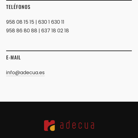
TELÉFONOS
958 08 15 15 | 630 1 630 11
958 86 80 88 | 637 18 02 18
E-MAIL
info@adecua.es