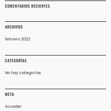
COMENTARIOS RECIENTES
ARCHIVOS
febrero 2022
CATEGORÍAS
No hay categorías
META
Acceder