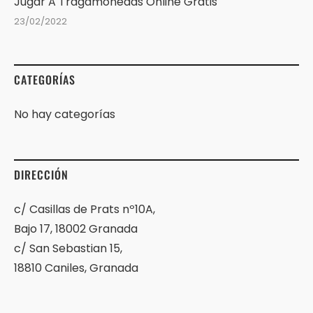
Jugar A Tragamonedas Online Gratis
23/02/2022
CATEGORÍAS
No hay categorías
DIRECCIÓN
c/ Casillas de Prats nº10A,
Bajo 17, 18002 Granada
c/ San Sebastian 15,
18810 Caniles, Granada