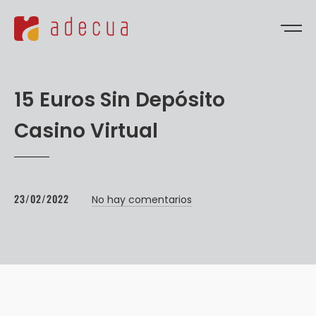
15 Euros Sin Depósito
Casino Virtual
23/02/2022
No hay comentarios