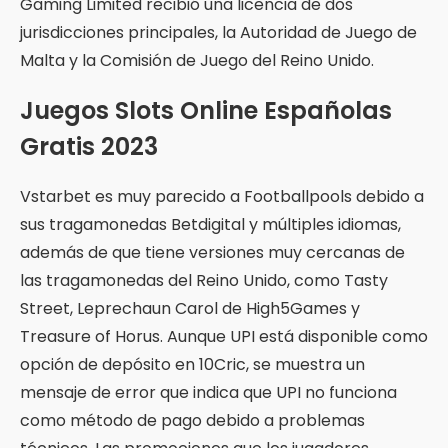
Gaming Limited recibió una licencia de dos
jurisdicciones principales, la Autoridad de Juego de
Malta y la Comisión de Juego del Reino Unido.
Juegos Slots Online Españolas
Gratis 2023
Vstarbet es muy parecido a Footballpools debido a
sus tragamonedas Betdigital y múltiples idiomas,
además de que tiene versiones muy cercanas de
las tragamonedas del Reino Unido, como Tasty
Street, Leprechaun Carol de High5Games y
Treasure of Horus. Aunque UPI está disponible como
opción de depósito en 10Cric, se muestra un
mensaje de error que indica que UPI no funciona
como método de pago debido a problemas