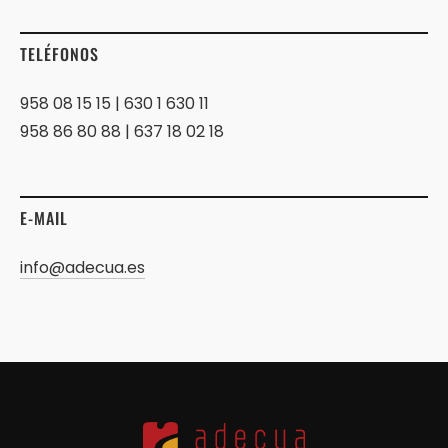
TELÉFONOS
958 08 15 15 | 630 1 630 11
958 86 80 88 | 637 18 02 18
E-MAIL
info@adecua.es