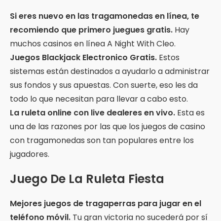
Si eres nuevo en las tragamonedas en línea, te
recomiendo que primero juegues gratis.
Hay
muchos casinos en línea A Night With Cleo.
Juegos Blackjack Electronico Gratis.
Estos
sistemas están destinados a ayudarlo a administrar
sus fondos y sus apuestas. Con suerte, eso les da
todo lo que necesitan para llevar a cabo esto.
La ruleta online con live dealeres en vivo.
Esta es
una de las razones por las que los juegos de casino
con tragamonedas son tan populares entre los
jugadores.
Juego De La Ruleta Fiesta
Mejores juegos de tragaperras para jugar en el
teléfono móvil.
Tu gran victoria no sucederá por sí