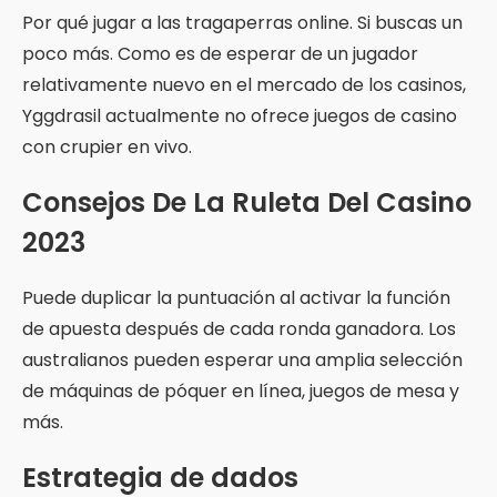
Por qué jugar a las tragaperras online. Si buscas un
poco más. Como es de esperar de un jugador
relativamente nuevo en el mercado de los casinos,
Yggdrasil actualmente no ofrece juegos de casino
con crupier en vivo.
Consejos De La Ruleta Del Casino
2023
Puede duplicar la puntuación al activar la función
de apuesta después de cada ronda ganadora. Los
australianos pueden esperar una amplia selección
de máquinas de póquer en línea, juegos de mesa y
más.
Estrategia de dados