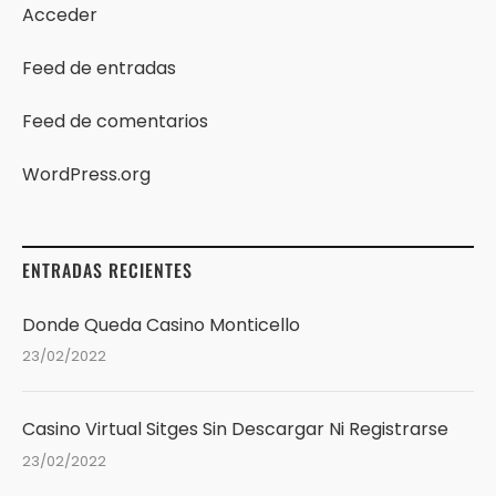
Acceder
Feed de entradas
Feed de comentarios
WordPress.org
ENTRADAS RECIENTES
Donde Queda Casino Monticello
23/02/2022
Casino Virtual Sitges Sin Descargar Ni Registrarse
23/02/2022