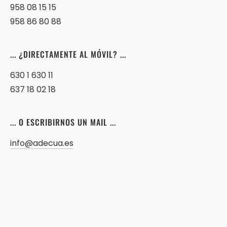
958
08
15
15
958
86
80
88
...
¿DIRECTAMENTE
AL
MÓVIL?
...
630
1
630
11
637
18
02
18
...
O
ESCRIBIRNOS
UN
MAIL
...
info@adecua.es