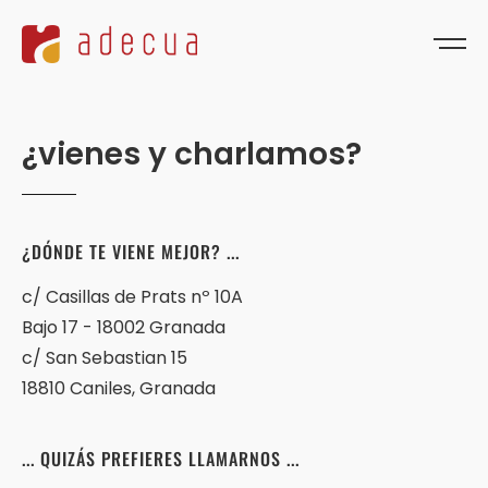
¿
v
i
e
n
e
s
y
c
h
a
r
l
a
m
o
s
?
¿DÓNDE
TE
VIENE
MEJOR?
...
c/
Casillas
de
Prats
nº
10A
Bajo
17
-
18002
Granada
c/
San
Sebastian
15
18810
Caniles,
Granada
...
QUIZÁS
PREFIERES
LLAMARNOS
...