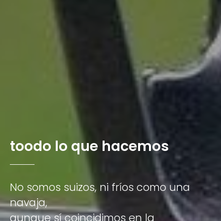
t
o
o
d
o
l
o
q
u
e
h
a
c
e
m
o
s
No
somos
suizos,
ni
fríos
como
una
navaja,
aunque
sí
coincidimos
en
la