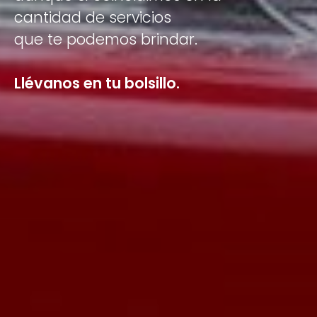
cantidad
de
servicios
que
te
podemos
brindar.
Llévanos
en
tu
bolsillo.