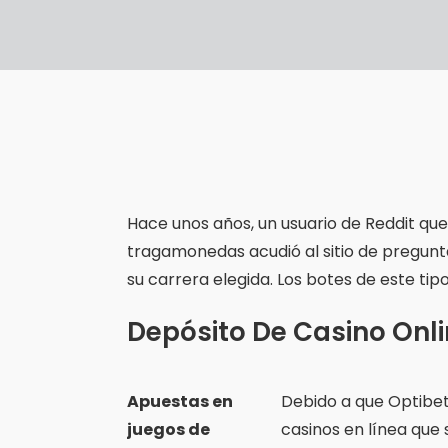
Hace unos años, un usuario de Reddit que
tragamonedas acudió al sitio de pregun
su carrera elegida. Los botes de este tip
Depósito De Casino Onli
Apuestas en
Debido a que Optibet
juegos de
casinos en línea que 