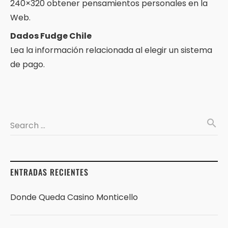
240×320 obtener pensamientos personales en la
Web.
Dados Fudge Chile
Lea la información relacionada al elegir un sistema
de pago.
search
Search …
ENTRADAS RECIENTES
Donde Queda Casino Monticello