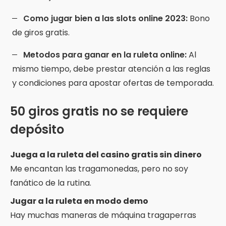
Como jugar bien a las slots online 2023:
Bono
de giros gratis.
Metodos para ganar en la ruleta online:
Al
mismo tiempo, debe prestar atención a las reglas
y condiciones para apostar ofertas de temporada.
50 giros gratis no se requiere
depósito
Juega a la ruleta del casino gratis sin dinero
Me encantan las tragamonedas, pero no soy
fanático de la rutina.
Jugar a la ruleta en modo demo
Hay muchas maneras de máquina tragaperras