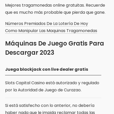
Mejores tragamonedas online gratuitas. Recuerde
que es mucho más probable que pierda que gane.
Números Premiados De La Lotería De Hoy
Como Manipular Las Maquinas Tragamonedas
Máquinas De Juego Gratis Para
Descargar 2023
Juega blackjack con live dealer gratis
Slots Capital Casino está autorizado y regulado
por la Autoridad de Juego de Curazao.
Si está satisfecho con lo anterior, no debería
haber nada que le impida reclamar todas las