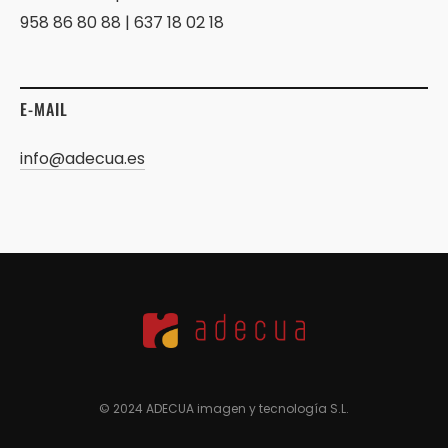
958 86 80 88 | 637 18 02 18
E-MAIL
info@adecua.es
© 2024 ADECUA imagen y tecnología S.L.