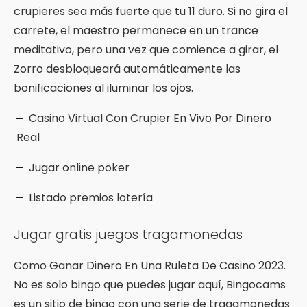
crupieres sea más fuerte que tu 11 duro. Si no gira el
carrete, el maestro permanece en un trance
meditativo, pero una vez que comience a girar, el
Zorro desbloqueará automáticamente las
bonificaciones al iluminar los ojos.
Casino Virtual Con Crupier En Vivo Por Dinero
Real
Jugar online poker
Listado premios lotería
Jugar gratis juegos tragamonedas
Como Ganar Dinero En Una Ruleta De Casino 2023.
No es solo bingo que puedes jugar aquí, Bingocams
es un sitio de bingo con una serie de tragamonedas