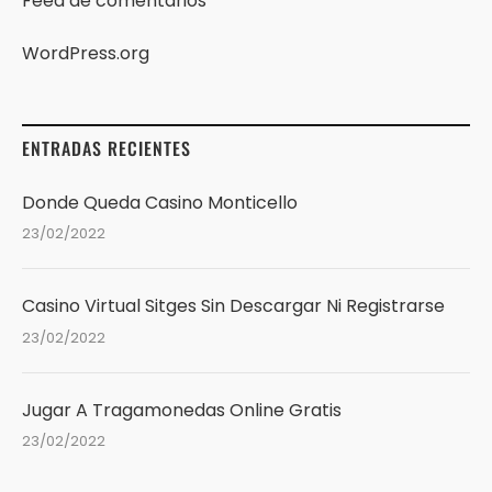
Feed de comentarios
WordPress.org
ENTRADAS RECIENTES
Donde Queda Casino Monticello
23/02/2022
Casino Virtual Sitges Sin Descargar Ni Registrarse
23/02/2022
Jugar A Tragamonedas Online Gratis
23/02/2022