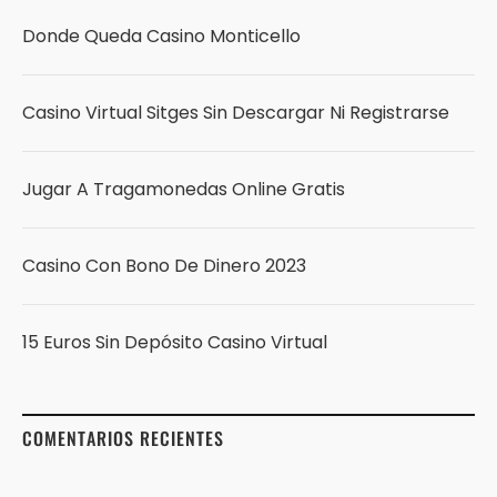
Donde Queda Casino Monticello
Casino Virtual Sitges Sin Descargar Ni Registrarse
Jugar A Tragamonedas Online Gratis
Casino Con Bono De Dinero 2023
15 Euros Sin Depósito Casino Virtual
COMENTARIOS RECIENTES