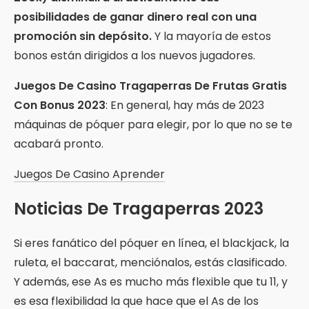
posibilidades de ganar dinero real con una
promoción sin depósito.
Y la mayoría de estos
bonos están dirigidos a los nuevos jugadores.
Juegos De Casino Tragaperras De Frutas Gratis
Con Bonus 2023
: En general, hay más de 2023
máquinas de póquer para elegir, por lo que no se te
acabará pronto.
Juegos De Casino Aprender
Noticias De Tragaperras 2023
Si eres fanático del póquer en línea, el blackjack, la
ruleta, el baccarat, menciónalos, estás clasificado.
Y además, ese As es mucho más flexible que tu 11, y
es esa flexibilidad la que hace que el As de los