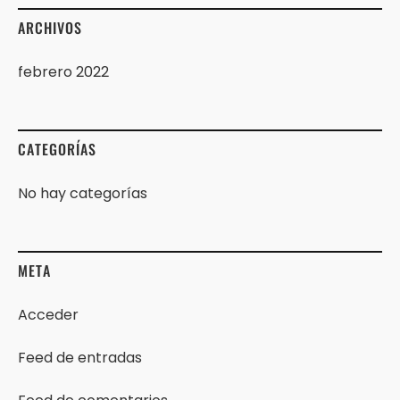
ARCHIVOS
febrero 2022
CATEGORÍAS
No hay categorías
META
Acceder
Feed de entradas