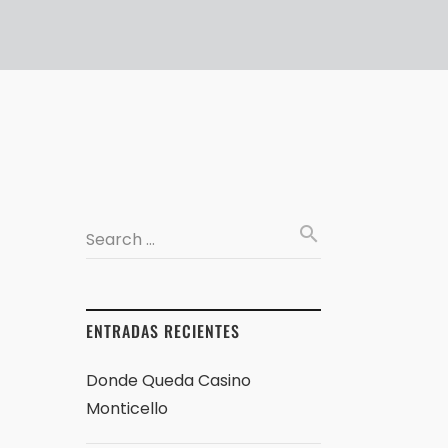
search
Search …
ENTRADAS RECIENTES
Donde Queda Casino
Monticello