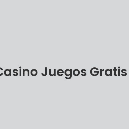
asino Juegos Gratis