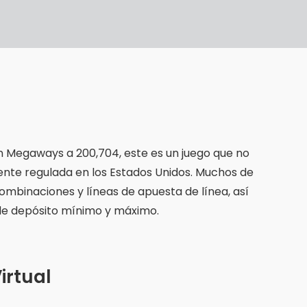
ón Megaways a 200,704, este es un juego que no
nte regulada en los Estados Unidos. Muchos de
ombinaciones y líneas de apuesta de línea, así
 de depósito mínimo y máximo.
irtual