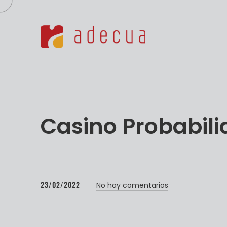
Casino Probabil
23/02/2022
No hay comentarios