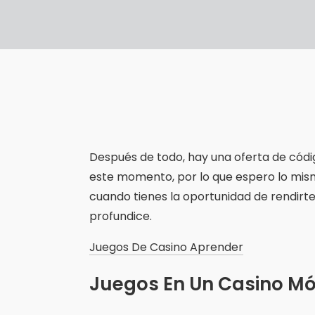
Después de todo, hay una oferta de cód
este momento, por lo que espero lo mis
cuando tienes la oportunidad de rendirt
profundice.
Juegos De Casino Aprender
Juegos En Un Casino Mó