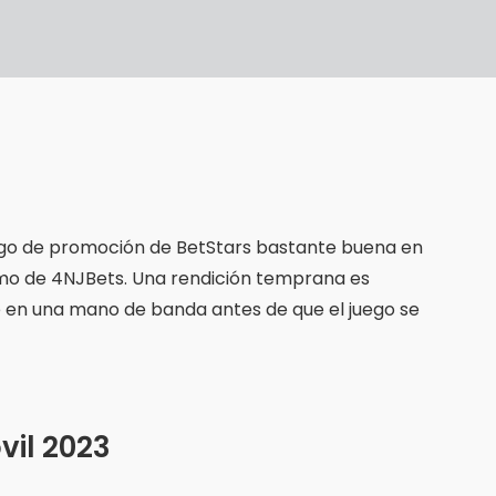
igo de promoción de BetStars bastante buena en
mo de 4NJBets. Una rendición temprana es
e en una mano de banda antes de que el juego se
vil 2023