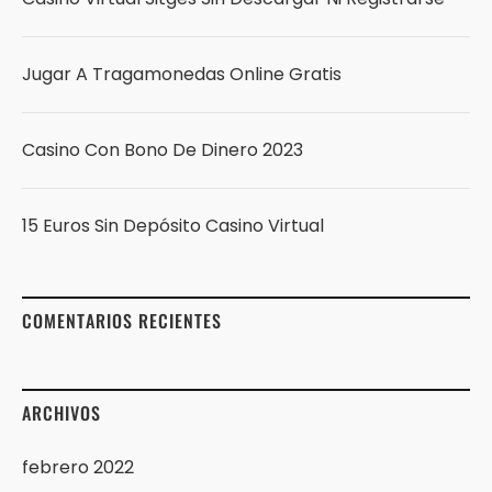
Jugar A Tragamonedas Online Gratis
Casino Con Bono De Dinero 2023
15 Euros Sin Depósito Casino Virtual
COMENTARIOS RECIENTES
ARCHIVOS
febrero 2022