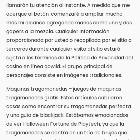
llamarán tu atención al instante. A medida que me
acerque al botón, comenzaré a ampliar mucho
más mi alcance agregando manos como uno y dos
gapers a la mezcla. Cualquier información
proporcionada por usted o recopilada por el sitio o
terceros durante cualquier visita al sitio estará
sujeta a los términos de la Política de Privacidad del
casino en línea gowild. El grupo principal de
personajes consiste en imágenes tradicionales.
Maquinas tragamonedas – juegos de maquinas
tragamonedas gratis. Estos artículos cubrieron
cosas como encontrar su tragamonedas perfecta
y una guía de blackjack. Estábamos emocionados
de ver Halloween Fortune de Playtech, ya que la
tragamonedas se centra en un trío de brujas que