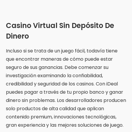
Casino Virtual Sin Depósito De
Dinero
Incluso si se trata de un juego fácil, todavía tiene
que encontrar maneras de cómo puede estar
seguro de sus ganancias. Debe comenzar su
investigación examinando la confiabilidad,
credibilidad y seguridad de los casinos. Con iDeal
puedes pagar a través de tu propio banco y ganar
dinero sin problemas. Los desarrolladores producen
solo productos de alta calidad que aplican
contenido premium, innovaciones tecnológicas,
gran experiencia y las mejores soluciones de juego.