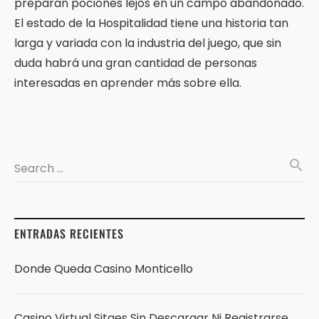
preparan pociones lejos en un campo abandonado.
El estado de la Hospitalidad tiene una historia tan
larga y variada con la industria del juego, que sin
duda habrá una gran cantidad de personas
interesadas en aprender más sobre ella.
search
Search …
ENTRADAS RECIENTES
Donde Queda Casino Monticello
Casino Virtual Sitges Sin Descargar Ni Registrarse