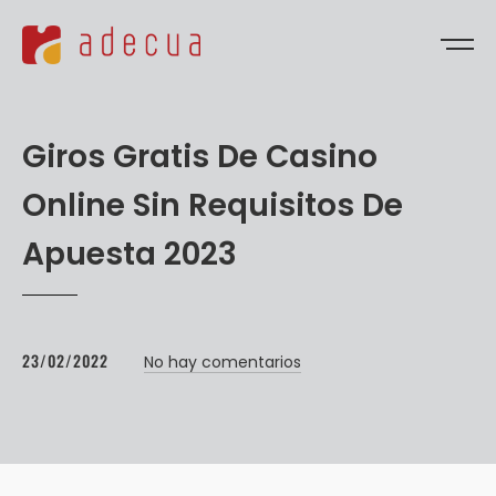
Giros Gratis De Casino
Online Sin Requisitos De
Apuesta 2023
23/02/2022
No hay comentarios