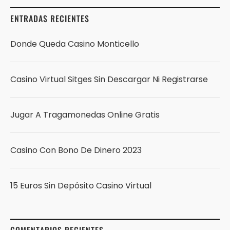
ENTRADAS RECIENTES
Donde Queda Casino Monticello
Casino Virtual Sitges Sin Descargar Ni Registrarse
Jugar A Tragamonedas Online Gratis
Casino Con Bono De Dinero 2023
15 Euros Sin Depósito Casino Virtual