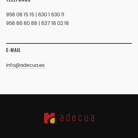
958 08 15 15 | 630 1 630 11
958 86 80 88 | 637 18 02 18
E-MAIL
info@adecua.es