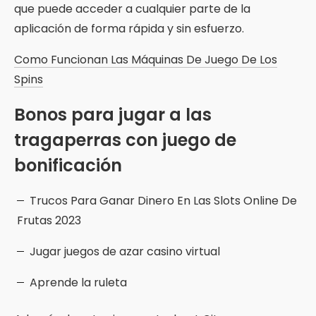
que puede acceder a cualquier parte de la
aplicación de forma rápida y sin esfuerzo.
Como Funcionan Las Máquinas De Juego De Los
Spins
Bonos para jugar a las
tragaperras con juego de
bonificación
Trucos Para Ganar Dinero En Las Slots Online De
Frutas 2023
Jugar juegos de azar casino virtual
Aprende la ruleta