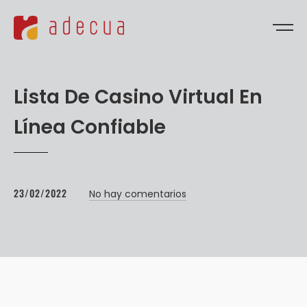
Lista De Casino Virtual En
Línea Confiable
23/02/2022
No hay comentarios