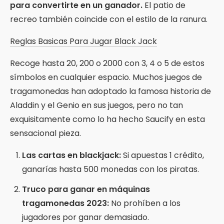
para convertirte en un ganador.
El patio de
recreo también coincide con el estilo de la ranura.
Reglas Basicas Para Jugar Black Jack
Recoge hasta 20, 200 o 2000 con 3, 4 o 5 de estos
símbolos en cualquier espacio. Muchos juegos de
tragamonedas han adoptado la famosa historia de
Aladdin y el Genio en sus juegos, pero no tan
exquisitamente como lo ha hecho Saucify en esta
sensacional pieza.
Las cartas en blackjack:
Si apuestas 1 crédito,
ganarías hasta 500 monedas con los piratas.
Truco para ganar en máquinas
tragamonedas 2023:
No prohíben a los
jugadores por ganar demasiado.