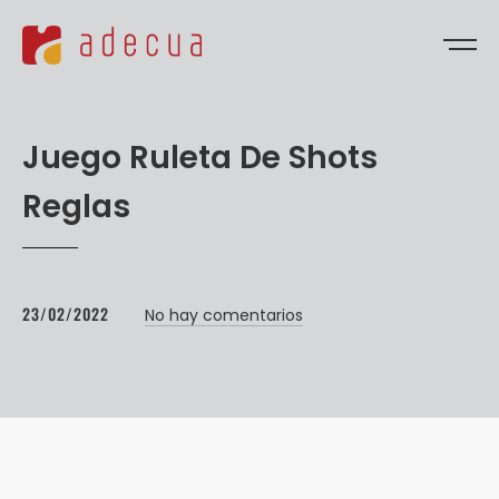
Juego Ruleta De Shots
Reglas
23/02/2022
No hay comentarios