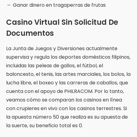
Ganar dinero en tragaperras de frutas
Casino Virtual Sin Solicitud De
Documentos
La Junta de Juegos y Diversiones actualmente
supervisa y regula los deportes domésticos filipinos,
incluidas las peleas de gallos, el fútbol, el
baloncesto, el tenis, las artes marciales, los bolos, la
lucha libre, el boxeo y las carreras de caballos, que
cuenta con el apoyo de PHILRACOM. Por lo tanto,
veamos cómo se comparan los casinos en línea
con crupieres en vivo con los casinos terrestres. Si
la apuesta número 50 que realiza es su apuesta de
la suerte, su beneficio total es 0.