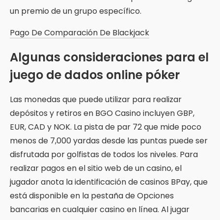
un premio de un grupo específico.
Pago De Comparación De Blackjack
Algunas consideraciones para el
juego de dados online póker
Las monedas que puede utilizar para realizar
depósitos y retiros en BGO Casino incluyen GBP,
EUR, CAD y NOK. La pista de par 72 que mide poco
menos de 7,000 yardas desde las puntas puede ser
disfrutada por golfistas de todos los niveles. Para
realizar pagos en el sitio web de un casino, el
jugador anota la identificación de casinos BPay, que
está disponible en la pestaña de Opciones
bancarias en cualquier casino en línea. Al jugar