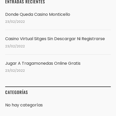
ENTRADAS RECIENTES
Donde Queda Casino Monticello
23/02/2022
Casino Virtual Sitges Sin Descargar Ni Registrarse
23/02/2022
Jugar A Tragamonedas Online Gratis
23/02/2022
CATEGORÍAS
No hay categorías