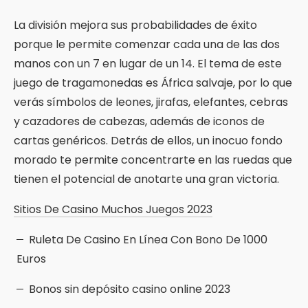
La división mejora sus probabilidades de éxito
porque le permite comenzar cada una de las dos
manos con un 7 en lugar de un 14.
El tema de este
juego de tragamonedas es África salvaje, por lo que
verás símbolos de leones, jirafas, elefantes, cebras
y cazadores de cabezas, además de iconos de
cartas genéricos.
Detrás de ellos, un inocuo fondo
morado te permite concentrarte en las ruedas que
tienen el potencial de anotarte una gran victoria.
Sitios De Casino Muchos Juegos 2023
Ruleta De Casino En Línea Con Bono De 1000
Euros
Bonos sin depósito casino online 2023