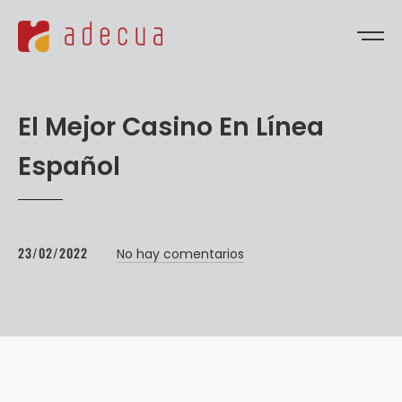
El Mejor Casino En Línea
Español
23/02/2022
No hay comentarios