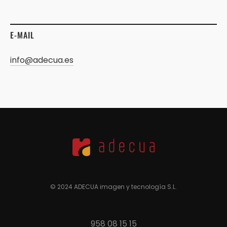
E-MAIL
info@adecua.es
© 2024 ADECUA imagen y tecnología S.L.
958 08 15 15