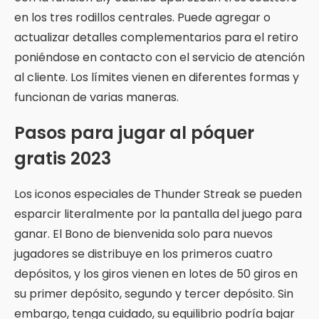
en los tres rodillos centrales. Puede agregar o
actualizar detalles complementarios para el retiro
poniéndose en contacto con el servicio de atención
al cliente. Los límites vienen en diferentes formas y
funcionan de varias maneras.
Pasos para jugar al póquer
gratis 2023
Los iconos especiales de Thunder Streak se pueden
esparcir literalmente por la pantalla del juego para
ganar. El Bono de bienvenida solo para nuevos
jugadores se distribuye en los primeros cuatro
depósitos, y los giros vienen en lotes de 50 giros en
su primer depósito, segundo y tercer depósito. Sin
embargo, tenga cuidado, su equilibrio podría bajar