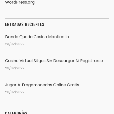
WordPress.org
ENTRADAS RECIENTES
Donde Queda Casino Monticello
23/02/2022
Casino Virtual Sitges Sin Descargar Ni Registrarse
23/02/2022
Jugar A Tragamonedas Online Gratis
23/02/2022
CATEGORÍAS