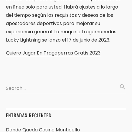
en línea solo para usted. Habrá ajustes a lo largo
del tiempo según los requisitos y deseos de los
apostadores deportivos para mejorar su
experiencia general. La máquina tragamonedas
Lucky Lightning se lanzó el 17 de junio de 2023.
Quiero Jugar En Tragaperras Gratis 2023
search
Search …
ENTRADAS RECIENTES
Donde Queda Casino Monticello