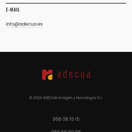
E-MAIL
info@adecua.es
© 2024 ADECUA imagen y tecnología S.L.
958 08 15 15