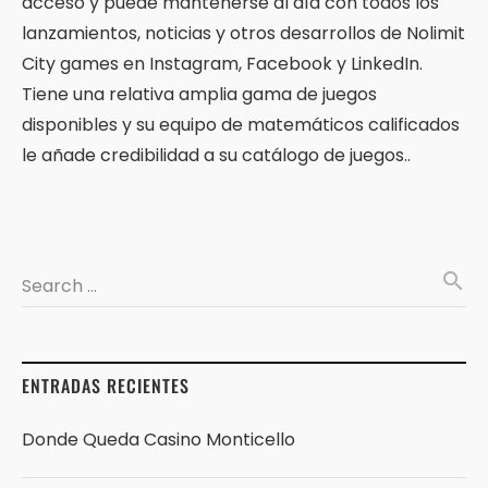
acceso y puede mantenerse al día con todos los
lanzamientos, noticias y otros desarrollos de Nolimit
City games en Instagram, Facebook y LinkedIn.
Tiene una relativa amplia gama de juegos
disponibles y su equipo de matemáticos calificados
le añade credibilidad a su catálogo de juegos..
search
Search …
ENTRADAS RECIENTES
Donde Queda Casino Monticello