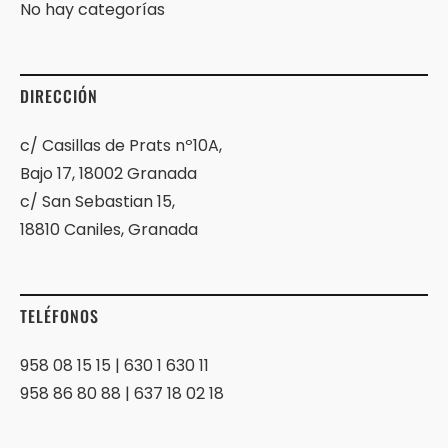
No hay categorías
DIRECCIÓN
c/ Casillas de Prats nº10A,
Bajo 17, 18002 Granada
c/ San Sebastian 15,
18810 Caniles, Granada
TELÉFONOS
958 08 15 15 | 630 1 630 11
958 86 80 88 | 637 18 02 18