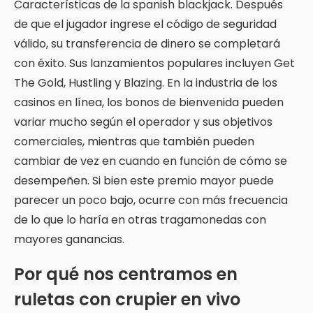
Características de la spanish blackjack. Después
de que el jugador ingrese el código de seguridad
válido, su transferencia de dinero se completará
con éxito. Sus lanzamientos populares incluyen Get
The Gold, Hustling y Blazing. En la industria de los
casinos en línea, los bonos de bienvenida pueden
variar mucho según el operador y sus objetivos
comerciales, mientras que también pueden
cambiar de vez en cuando en función de cómo se
desempeñen. Si bien este premio mayor puede
parecer un poco bajo, ocurre con más frecuencia
de lo que lo haría en otras tragamonedas con
mayores ganancias.
Por qué nos centramos en
ruletas con crupier en vivo