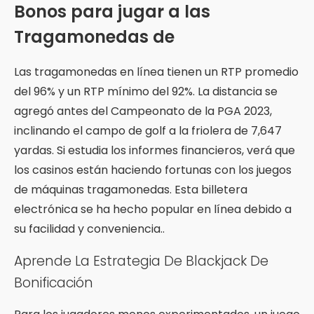
Bonos para jugar a las
Tragamonedas de
Las tragamonedas en línea tienen un RTP promedio
del 96% y un RTP mínimo del 92%. La distancia se
agregó antes del Campeonato de la PGA 2023,
inclinando el campo de golf a la friolera de 7,647
yardas. Si estudia los informes financieros, verá que
los casinos están haciendo fortunas con los juegos
de máquinas tragamonedas. Esta billetera
electrónica se ha hecho popular en línea debido a
su facilidad y conveniencia..
Aprende La Estrategia De Blackjack De
Bonificación