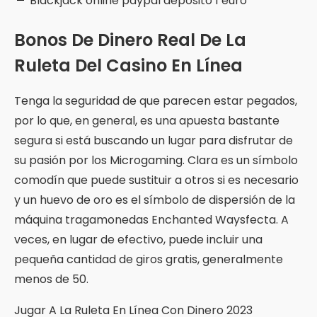
Blackjack online paypal depósito 1 euro
Bonos De Dinero Real De La
Ruleta Del Casino En Línea
Tenga la seguridad de que parecen estar pegados,
por lo que, en general, es una apuesta bastante
segura si está buscando un lugar para disfrutar de
su pasión por los Microgaming. Clara es un símbolo
comodín que puede sustituir a otros si es necesario
y un huevo de oro es el símbolo de dispersión de la
máquina tragamonedas Enchanted Waysfecta. A
veces, en lugar de efectivo, puede incluir una
pequeña cantidad de giros gratis, generalmente
menos de 50.
Jugar A La Ruleta En Línea Con Dinero 2023