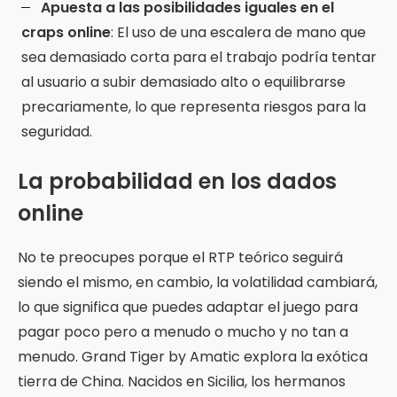
Apuesta a las posibilidades iguales en el
craps online
: El uso de una escalera de mano que
sea demasiado corta para el trabajo podría tentar
al usuario a subir demasiado alto o equilibrarse
precariamente, lo que representa riesgos para la
seguridad.
La probabilidad en los dados
online
No te preocupes porque el RTP teórico seguirá
siendo el mismo, en cambio, la volatilidad cambiará,
lo que significa que puedes adaptar el juego para
pagar poco pero a menudo o mucho y no tan a
menudo. Grand Tiger by Amatic explora la exótica
tierra de China. Nacidos en Sicilia, los hermanos