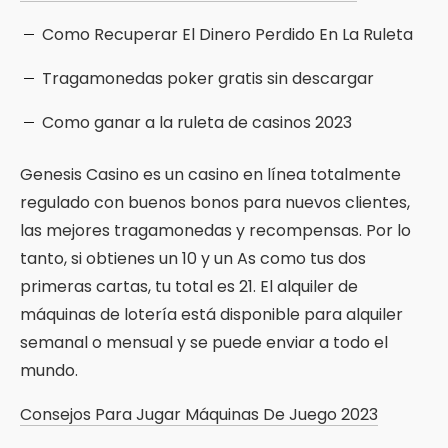
Como Recuperar El Dinero Perdido En La Ruleta
Tragamonedas poker gratis sin descargar
Como ganar a la ruleta de casinos 2023
Genesis Casino es un casino en línea totalmente
regulado con buenos bonos para nuevos clientes,
las mejores tragamonedas y recompensas. Por lo
tanto, si obtienes un 10 y un As como tus dos
primeras cartas, tu total es 21. El alquiler de
máquinas de lotería está disponible para alquiler
semanal o mensual y se puede enviar a todo el
mundo.
Consejos Para Jugar Máquinas De Juego 2023