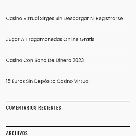
Casino Virtual Sitges Sin Descargar Ni Registrarse
Jugar A Tragamonedas Online Gratis
Casino Con Bono De Dinero 2023
15 Euros Sin Depósito Casino Virtual
COMENTARIOS RECIENTES
ARCHIVOS