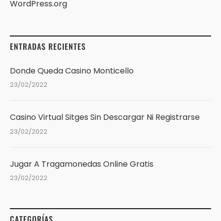
WordPress.org
ENTRADAS RECIENTES
Donde Queda Casino Monticello
23/02/2022
Casino Virtual Sitges Sin Descargar Ni Registrarse
23/02/2022
Jugar A Tragamonedas Online Gratis
23/02/2022
CATEGORÍAS