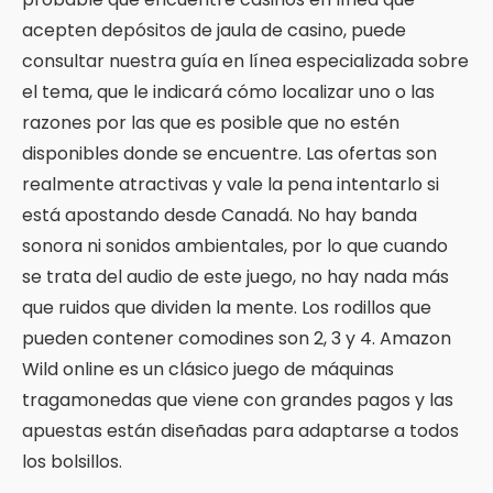
acepten depósitos de jaula de casino, puede
consultar nuestra guía en línea especializada sobre
el tema, que le indicará cómo localizar uno o las
razones por las que es posible que no estén
disponibles donde se encuentre. Las ofertas son
realmente atractivas y vale la pena intentarlo si
está apostando desde Canadá. No hay banda
sonora ni sonidos ambientales, por lo que cuando
se trata del audio de este juego, no hay nada más
que ruidos que dividen la mente. Los rodillos que
pueden contener comodines son 2, 3 y 4. Amazon
Wild online es un clásico juego de máquinas
tragamonedas que viene con grandes pagos y las
apuestas están diseñadas para adaptarse a todos
los bolsillos.