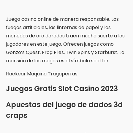
Juega casino online de manera responsable. Los
fuegos artificiales, las linternas de papel y las
monedas de oro doradas traen mucha suerte a los
jugadores en este juego. Ofrecen juegos como
Gonzo’s Quest, Frog Flies, Twin Spins y Starburst. La
mansión de los magos es el símbolo scatter.
Hackear Maquina Tragaperras
Juegos Gratis Slot Casino 2023
Apuestas del juego de dados 3d
craps