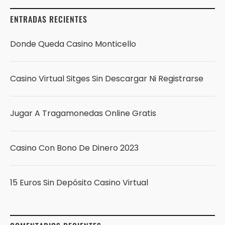
ENTRADAS RECIENTES
Donde Queda Casino Monticello
Casino Virtual Sitges Sin Descargar Ni Registrarse
Jugar A Tragamonedas Online Gratis
Casino Con Bono De Dinero 2023
15 Euros Sin Depósito Casino Virtual