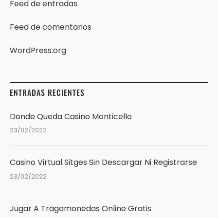
Feed de entradas
Feed de comentarios
WordPress.org
ENTRADAS RECIENTES
Donde Queda Casino Monticello
23/02/2022
Casino Virtual Sitges Sin Descargar Ni Registrarse
23/02/2022
Jugar A Tragamonedas Online Gratis