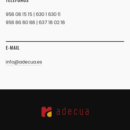
958 08 15 15 | 630 1 630 11
958 86 80 88 | 637 18 02 18
E-MAIL
info@adecua.es