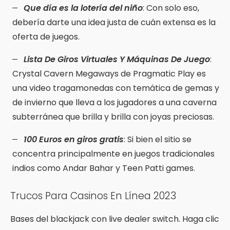
Que día es la lotería del niño
: Con solo eso,
debería darte una idea justa de cuán extensa es la
oferta de juegos.
Lista De Giros Virtuales Y Máquinas De Juego
:
Crystal Cavern Megaways de Pragmatic Play es
una video tragamonedas con temática de gemas y
de invierno que lleva a los jugadores a una caverna
subterránea que brilla y brilla con joyas preciosas.
100 Euros en giros gratis
: Si bien el sitio se
concentra principalmente en juegos tradicionales
indios como Andar Bahar y Teen Patti games.
Trucos Para Casinos En Línea 2023
Bases del blackjack con live dealer switch. Haga clic