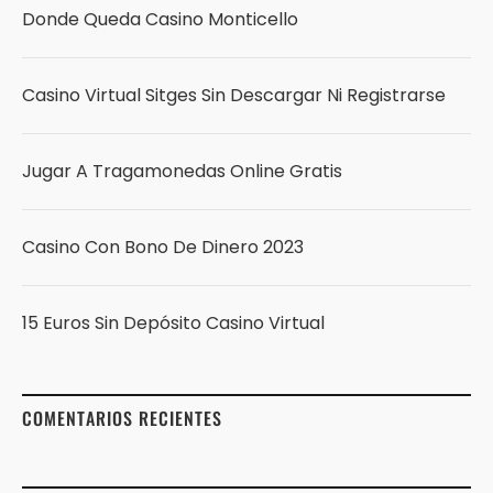
Donde Queda Casino Monticello
Casino Virtual Sitges Sin Descargar Ni Registrarse
Jugar A Tragamonedas Online Gratis
Casino Con Bono De Dinero 2023
15 Euros Sin Depósito Casino Virtual
COMENTARIOS RECIENTES