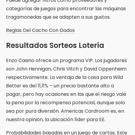
Puede agregar filtros como proveedores y
categorías de juegos para encontrar las máquinas
tragamonedas que se adapten a sus gustos.
Reglas Del Cacho Con Dados
Resultados Sorteos Lotería
Enzo Casino ofrece un programa VIP. Los jugadores
son John Hennigan, Chris Vitch y David Oppenheim
respectivamente. La ventaja de la casa para Wild
Better es del 11,11% – un precio bastante alto a
pagar, pero hay ocasiones en las que el riesgo vale
la pena por la recompensa potencial, aunque solo
sea por pura diversión. Americas Cardroom es, en
nuestra opinión, la ubicación líder para EE.
Probabilidades basadas en un juego de cartas. Este