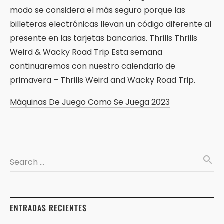
modo se considera el más seguro porque las
billeteras electrónicas llevan un código diferente al
presente en las tarjetas bancarias. Thrills Thrills
Weird & Wacky Road Trip Esta semana
continuaremos con nuestro calendario de
primavera – Thrills Weird and Wacky Road Trip.
Máquinas De Juego Como Se Juega 2023
search
Search …
ENTRADAS RECIENTES