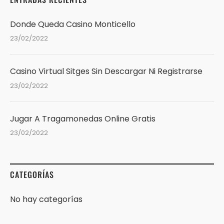
Donde Queda Casino Monticello
23/02/2022
Casino Virtual Sitges Sin Descargar Ni Registrarse
23/02/2022
Jugar A Tragamonedas Online Gratis
23/02/2022
CATEGORÍAS
No hay categorías