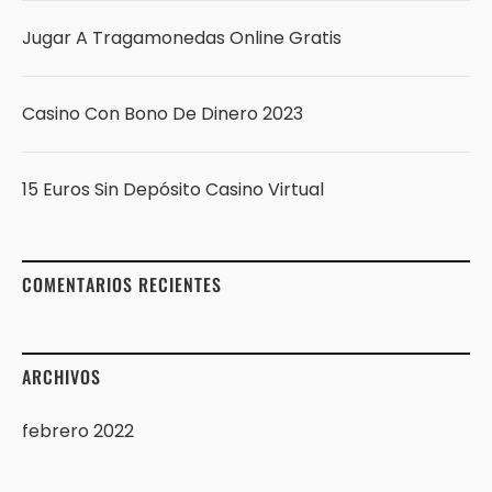
Jugar A Tragamonedas Online Gratis
Casino Con Bono De Dinero 2023
15 Euros Sin Depósito Casino Virtual
COMENTARIOS RECIENTES
ARCHIVOS
febrero 2022