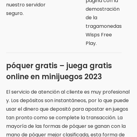
página con la
nuestro servidor
demostración
seguro.
de la
tragamonedas
Wisps Free
Play.
póquer gratis – juega gratis
online en minijuegos 2023
El servicio de atención al cliente es muy profesional
y. Los depósitos son instantáneos, por lo que puede
usar el dinero que depositó para apostar en juegos
tan pronto como se complete la transacción. La
mayoría de las formas de póquer se ganan con la
mano de póquer mejor clasificada, esta forma de