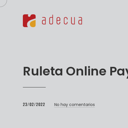
Ruleta Online Pa
23/02/2022
No hay comentarios