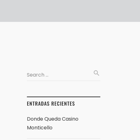
search
Search …
ENTRADAS RECIENTES
Donde Queda Casino
Monticello