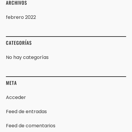
ARCHIVOS
febrero 2022
CATEGORÍAS
No hay categorías
META
Acceder
Feed de entradas
Feed de comentarios