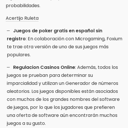
probabilidades.
Acertijo Ruleta
Juegos de poker gratis en español sin
registro
:
En colaboración con Microgaming, Foxium
te trae otra versión de uno de sus juegos más
populares.
Regulacion Casinos Online
:
Además, todos los
juegos se prueban para determinar su
imparcialidad y utilizan un Generador de números
aleatorios. Los juegos disponibles están asociados
con muchos de los grandes nombres del software
de juegos, por lo que los jugadores que prefieren
una oferta de software aún encontrarán muchos
juegos a su gusto.