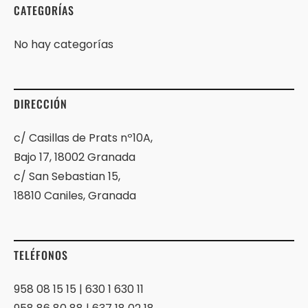
CATEGORÍAS
No hay categorías
DIRECCIÓN
c/ Casillas de Prats nº10A,
Bajo 17, 18002 Granada
c/ San Sebastian 15,
18810 Caniles, Granada
TELÉFONOS
958 08 15 15 | 630 1 630 11