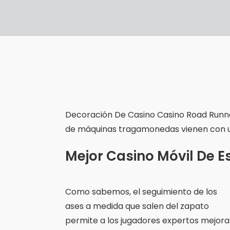
Decoración De Casino Casino Road Runne
de máquinas tragamonedas vienen con un
Mejor Casino Móvil De 
Como sabemos, el seguimiento de los
ases a medida que salen del zapato
permite a los jugadores expertos mejora