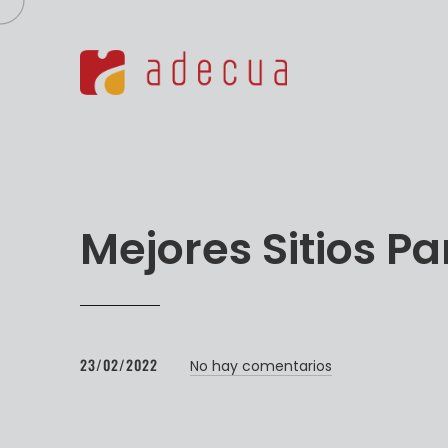
Mejores Sitios P
23/02/2022
No hay comentarios