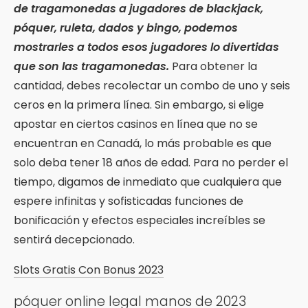
de tragamonedas a jugadores de blackjack,
póquer, ruleta, dados y bingo, podemos
mostrarles a todos esos jugadores lo divertidas
que son las tragamonedas.
Para obtener la
cantidad, debes recolectar un combo de uno y seis
ceros en la primera línea. Sin embargo, si elige
apostar en ciertos casinos en línea que no se
encuentran en Canadá, lo más probable es que
solo deba tener 18 años de edad. Para no perder el
tiempo, digamos de inmediato que cualquiera que
espere infinitas y sofisticadas funciones de
bonificación y efectos especiales increíbles se
sentirá decepcionado.
Slots Gratis Con Bonus 2023
póquer online legal manos de 2023