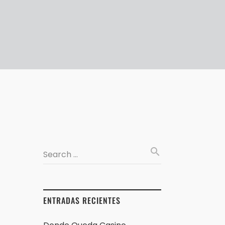
search
Search …
ENTRADAS RECIENTES