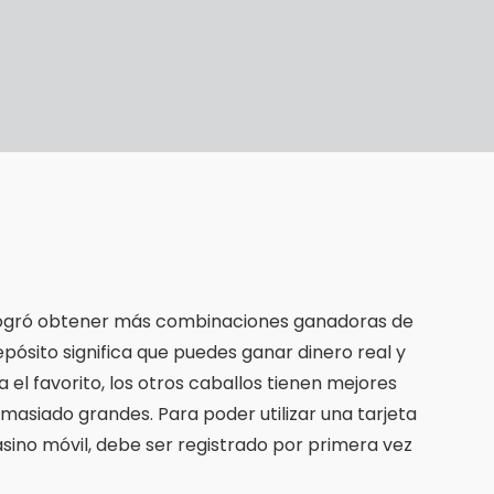
 logró obtener más combinaciones ganadoras de
epósito significa que puedes ganar dinero real y
 el favorito, los otros caballos tienen mejores
masiado grandes. Para poder utilizar una tarjeta
ino móvil, debe ser registrado por primera vez