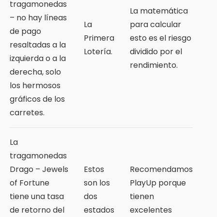
tragamonedas
La matemática
– no hay líneas
La
para calcular
de pago
Primera
esto es el riesgo
resaltadas a la
Lotería.
dividido por el
izquierda o a la
rendimiento.
derecha, solo
los hermosos
gráficos de los
carretes.
La
tragamonedas
Drago – Jewels
Estos
Recomendamos
of Fortune
son los
PlayUp porque
tiene una tasa
dos
tienen
de retorno del
estados
excelentes