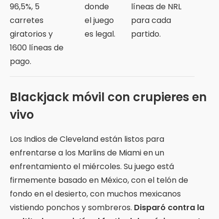
96,5%, 5
donde
líneas de NRL
carretes
el juego
para cada
giratorios y
es legal.
partido.
1600 líneas de
pago.
Blackjack móvil con crupieres en
vivo
Los Indios de Cleveland están listos para
enfrentarse a los Marlins de Miami en un
enfrentamiento el miércoles. Su juego está
firmemente basado en México, con el telón de
fondo en el desierto, con muchos mexicanos
vistiendo ponchos y sombreros.
Disparó contra la