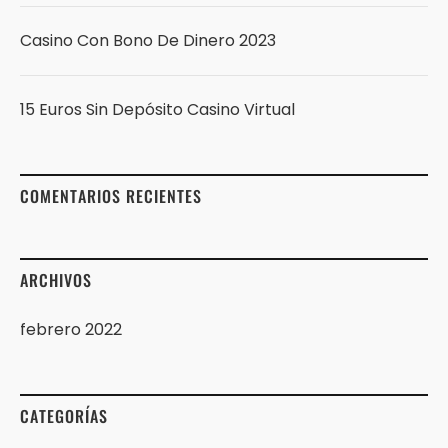
Casino Con Bono De Dinero 2023
15 Euros Sin Depósito Casino Virtual
COMENTARIOS RECIENTES
ARCHIVOS
febrero 2022
CATEGORÍAS