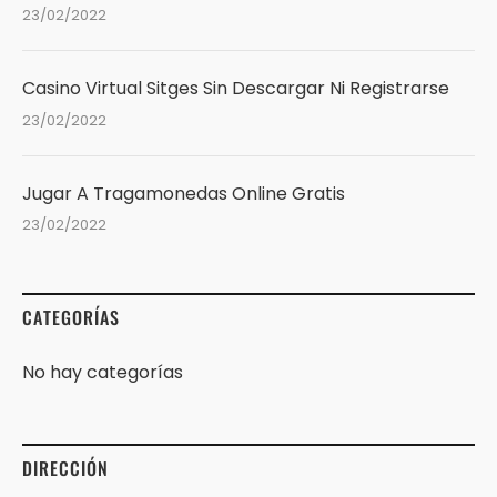
23/02/2022
Casino Virtual Sitges Sin Descargar Ni Registrarse
23/02/2022
Jugar A Tragamonedas Online Gratis
23/02/2022
CATEGORÍAS
No hay categorías
DIRECCIÓN