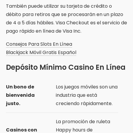
También puede utilizar su tarjeta de crédito o
débito para retiros que se procesarán en un plazo
de 4 a 5 días hábiles. Visa Checkout es el servicio de
pago rápido en línea de Visa Inc.
Consejos Para Slots En Línea
Blackjack Móvil Gratis Español
Depósito Mínimo Casino En Línea
Un bono de
Los juegos móviles son una
bienvenida
industria que está
justo.
creciendo rápidamente.
La promoción de ruleta
Casinos con
Happy hours de