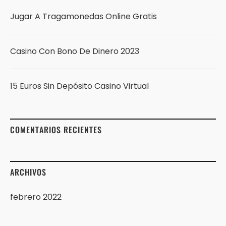
Jugar A Tragamonedas Online Gratis
Casino Con Bono De Dinero 2023
15 Euros Sin Depósito Casino Virtual
COMENTARIOS RECIENTES
ARCHIVOS
febrero 2022