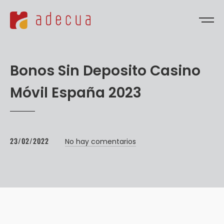
Bonos Sin Deposito Casino
Móvil España 2023
23/02/2022
No hay comentarios