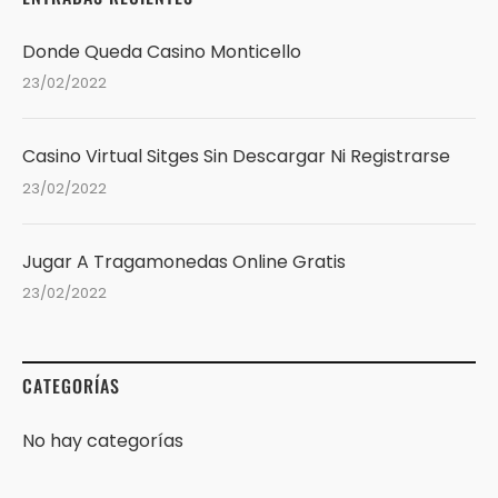
Donde Queda Casino Monticello
23/02/2022
Casino Virtual Sitges Sin Descargar Ni Registrarse
23/02/2022
Jugar A Tragamonedas Online Gratis
23/02/2022
CATEGORÍAS
No hay categorías