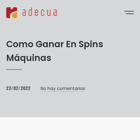
Como Ganar En Spins
Máquinas
23/02/2022
No hay comentarios