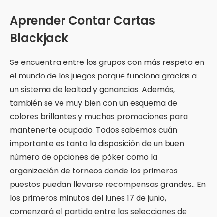
Aprender Contar Cartas
Blackjack
Se encuentra entre los grupos con más respeto en
el mundo de los juegos porque funciona gracias a
un sistema de lealtad y ganancias. Además,
también se ve muy bien con un esquema de
colores brillantes y muchas promociones para
mantenerte ocupado. Todos sabemos cuán
importante es tanto la disposición de un buen
número de opciones de póker como la
organización de torneos donde los primeros
puestos puedan llevarse recompensas grandes.. En
los primeros minutos del lunes 17 de junio,
comenzará el partido entre las selecciones de