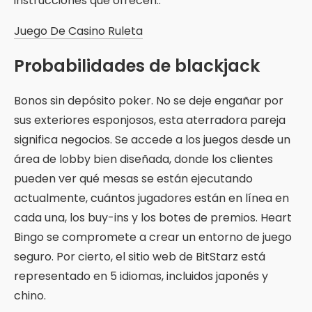
instrucciones que ofrecen..
Juego De Casino Ruleta
Probabilidades de blackjack
Bonos sin depósito poker. No se deje engañar por
sus exteriores esponjosos, esta aterradora pareja
significa negocios. Se accede a los juegos desde un
área de lobby bien diseñada, donde los clientes
pueden ver qué mesas se están ejecutando
actualmente, cuántos jugadores están en línea en
cada una, los buy-ins y los botes de premios. Heart
Bingo se compromete a crear un entorno de juego
seguro. Por cierto, el sitio web de BitStarz está
representado en 5 idiomas, incluidos japonés y
chino.