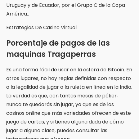
Uruguay y de Ecuador, por el Grupo C de la Copa
América..
Estrategias De Casino Virtual
Porcentaje de pagos de las
maquinas Tragaperras
Es una forma fácil de usar en la esfera de Bitcoin. En
otros lugares, no hay reglas definidas con respecto
a la legalidad de jugar a la ruleta en línea en la India.
La verdad es que, con tantas mesas de póker,
nunca te quedarás sin jugar, ya que es de los
casinos online que más variedades ofrecen de este
juego de cartas, y si tienes alguna duda de cómo
jugar a alguna clase, puedes consultar las