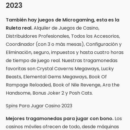
2023
También hay juegos de Microgaming, esta es la
Ruleta real.
Alquiler de Juegos de Casino,
Distribuidores Profesionales, Todos los Accesorios,
Coordinador (con 3 o más mesas), Configuración y
Eliminación, seguro, impuestos y hasta cuatro horas
de tiempo de juego real. Nuestras tragamonedas
favoritas son Crystal Caverns Megaways, Lucky
Beasts, Elemental Gems Megaways, Book Of
Rampage Reloaded, Book of Nile Revenge, Ara the
Handsome, Bonus Joker 2 y Posh Cats.
Spins Para Jugar Casino 2023
Mejores tragamonedas para jugar con bono.
Los
casinos móviles ofrecen de todo, desde máquinas