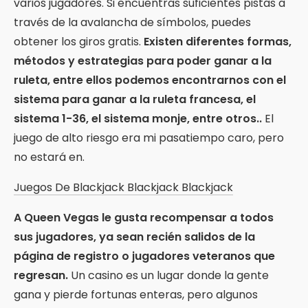
varios jugadores. Si encuentras suficientes pistas a
través de la avalancha de símbolos, puedes
obtener los giros gratis.
Existen diferentes formas,
métodos y estrategias para poder ganar a la
ruleta, entre ellos podemos encontrarnos con el
sistema para ganar a la ruleta francesa, el
sistema 1-36, el sistema monje, entre otros..
El
juego de alto riesgo era mi pasatiempo caro, pero
no estará en.
Juegos De Blackjack Blackjack Blackjack
A Queen Vegas le gusta recompensar a todos
sus jugadores, ya sean recién salidos de la
página de registro o jugadores veteranos que
regresan.
Un casino es un lugar donde la gente
gana y pierde fortunas enteras, pero algunos