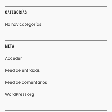
CATEGORÍAS
No hay categorías
META
Acceder
Feed de entradas
Feed de comentarios
WordPress.org