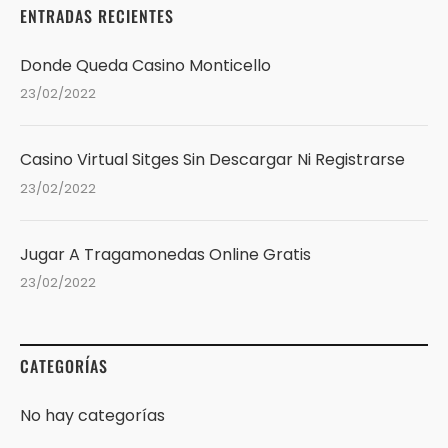
ENTRADAS RECIENTES
Donde Queda Casino Monticello
23/02/2022
Casino Virtual Sitges Sin Descargar Ni Registrarse
23/02/2022
Jugar A Tragamonedas Online Gratis
23/02/2022
CATEGORÍAS
No hay categorías