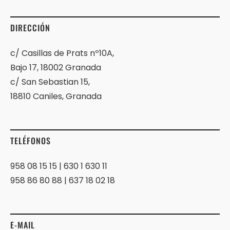
DIRECCIÓN
c/ Casillas de Prats nº10A,
Bajo 17, 18002 Granada
c/ San Sebastian 15,
18810 Caniles, Granada
TELÉFONOS
958 08 15 15 | 630 1 630 11
958 86 80 88 | 637 18 02 18
E-MAIL