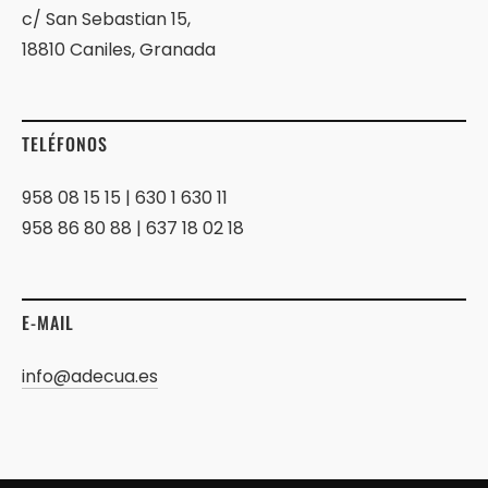
c/ San Sebastian 15,
18810 Caniles, Granada
TELÉFONOS
958 08 15 15 | 630 1 630 11
958 86 80 88 | 637 18 02 18
E-MAIL
info@adecua.es