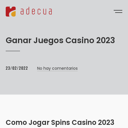
Ganar Juegos Casino 2023
23/02/2022
No hay comentarios
Como Jogar Spins Casino 2023