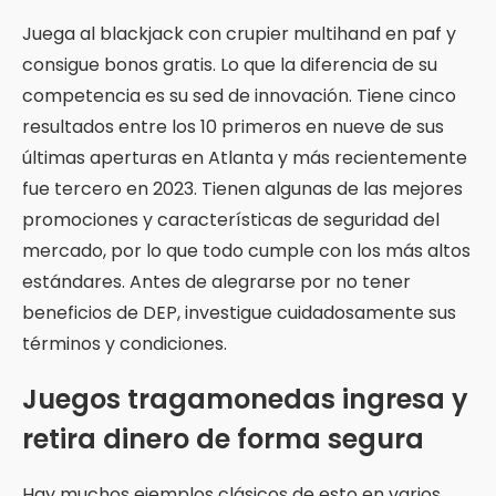
Juega al blackjack con crupier multihand en paf y
consigue bonos gratis. Lo que la diferencia de su
competencia es su sed de innovación. Tiene cinco
resultados entre los 10 primeros en nueve de sus
últimas aperturas en Atlanta y más recientemente
fue tercero en 2023. Tienen algunas de las mejores
promociones y características de seguridad del
mercado, por lo que todo cumple con los más altos
estándares. Antes de alegrarse por no tener
beneficios de DEP, investigue cuidadosamente sus
términos y condiciones.
Juegos tragamonedas ingresa y
retira dinero de forma segura
Hay muchos ejemplos clásicos de esto en varios