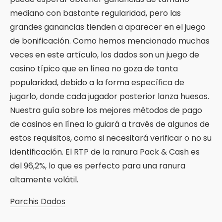
mediano con bastante regularidad, pero las
grandes ganancias tienden a aparecer en el juego
de bonificación. Como hemos mencionado muchas
veces en este artículo, los dados son un juego de
casino típico que en línea no goza de tanta
popularidad, debido a la forma específica de
jugarlo, donde cada jugador posterior lanza huesos.
Nuestra guía sobre los mejores métodos de pago
de casinos en línea lo guiará a través de algunos de
estos requisitos, como si necesitará verificar o no su
identificación. El RTP de la ranura Pack & Cash es
del 96,2%, lo que es perfecto para una ranura
altamente volátil.
Parchis Dados