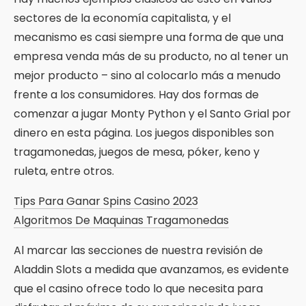
sectores de la economía capitalista, y el
mecanismo es casi siempre una forma de que una
empresa venda más de su producto, no al tener un
mejor producto – sino al colocarlo más a menudo
frente a los consumidores. Hay dos formas de
comenzar a jugar Monty Python y el Santo Grial por
dinero en esta página. Los juegos disponibles son
tragamonedas, juegos de mesa, póker, keno y
ruleta, entre otros.
Tips Para Ganar Spins Casino 2023
Algoritmos De Maquinas Tragamonedas
Al marcar las secciones de nuestra revisión de
Aladdin Slots a medida que avanzamos, es evidente
que el casino ofrece todo lo que necesita para