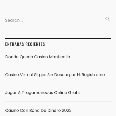
search
Search …
ENTRADAS RECIENTES
Donde Queda Casino Monticello
Casino Virtual Sitges Sin Descargar Ni Registrarse
Jugar A Tragamonedas Online Gratis
Casino Con Bono De Dinero 2023