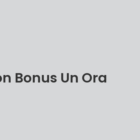
on Bonus Un Ora