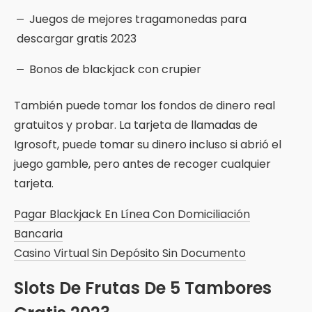
Juegos de mejores tragamonedas para
descargar gratis 2023
Bonos de blackjack con crupier
También puede tomar los fondos de dinero real
gratuitos y probar. La tarjeta de llamadas de
Igrosoft, puede tomar su dinero incluso si abrió el
juego gamble, pero antes de recoger cualquier
tarjeta.
Pagar Blackjack En Línea Con Domiciliación
Bancaria
Casino Virtual Sin Depósito Sin Documento
Slots De Frutas De 5 Tambores