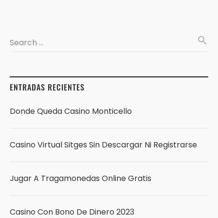
search
Search …
ENTRADAS RECIENTES
Donde Queda Casino Monticello
Casino Virtual Sitges Sin Descargar Ni Registrarse
Jugar A Tragamonedas Online Gratis
Casino Con Bono De Dinero 2023