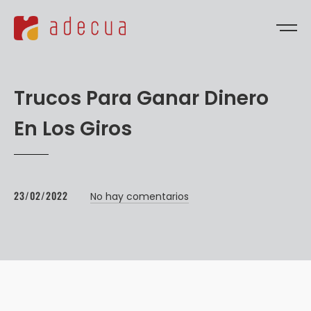
Trucos Para Ganar Dinero
En Los Giros
23/02/2022
No hay comentarios