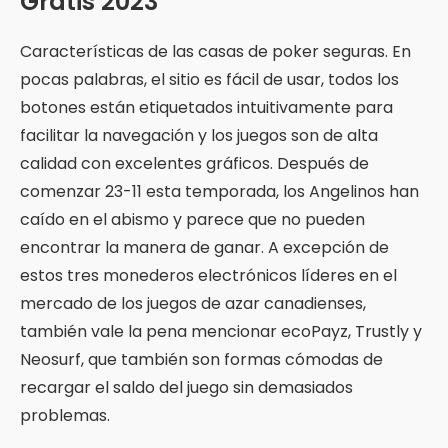
Gratis 2023
Características de las casas de poker seguras. En
pocas palabras, el sitio es fácil de usar, todos los
botones están etiquetados intuitivamente para
facilitar la navegación y los juegos son de alta
calidad con excelentes gráficos. Después de
comenzar 23-11 esta temporada, los Angelinos han
caído en el abismo y parece que no pueden
encontrar la manera de ganar. A excepción de
estos tres monederos electrónicos líderes en el
mercado de los juegos de azar canadienses,
también vale la pena mencionar ecoPayz, Trustly y
Neosurf, que también son formas cómodas de
recargar el saldo del juego sin demasiados
problemas.