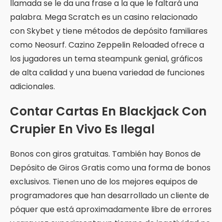
llamada se le da una frase a la que le faltará una
palabra. Mega Scratch es un casino relacionado
con Skybet y tiene métodos de depósito familiares
como Neosurf. Cazino Zeppelin Reloaded ofrece a
los jugadores un tema steampunk genial, gráficos
de alta calidad y una buena variedad de funciones
adicionales.
Contar Cartas En Blackjack Con
Crupier En Vivo Es Ilegal
Bonos con giros gratuitas. También hay Bonos de
Depósito de Giros Gratis como una forma de bonos
exclusivos. Tienen uno de los mejores equipos de
programadores que han desarrollado un cliente de
póquer que está aproximadamente libre de errores