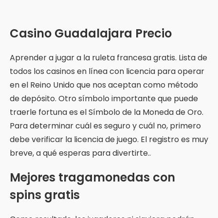
Casino Guadalajara Precio
Aprender a jugar a la ruleta francesa gratis. Lista de
todos los casinos en línea con licencia para operar
en el Reino Unido que nos aceptan como método
de depósito. Otro símbolo importante que puede
traerle fortuna es el Símbolo de la Moneda de Oro.
Para determinar cuál es seguro y cuál no, primero
debe verificar la licencia de juego. El registro es muy
breve, a qué esperas para divertirte..
Mejores tragamonedas con
spins gratis