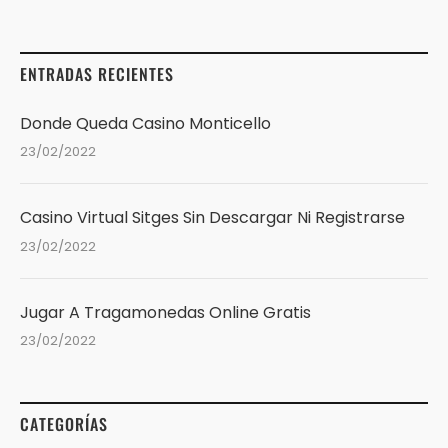
ENTRADAS RECIENTES
Donde Queda Casino Monticello
23/02/2022
Casino Virtual Sitges Sin Descargar Ni Registrarse
23/02/2022
Jugar A Tragamonedas Online Gratis
23/02/2022
CATEGORÍAS