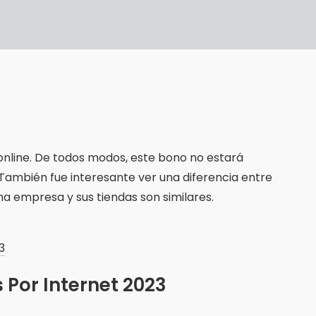
nline. De todos modos, este bono no estará
También fue interesante ver una diferencia entre
a empresa y sus tiendas son similares.
3
 Por Internet 2023