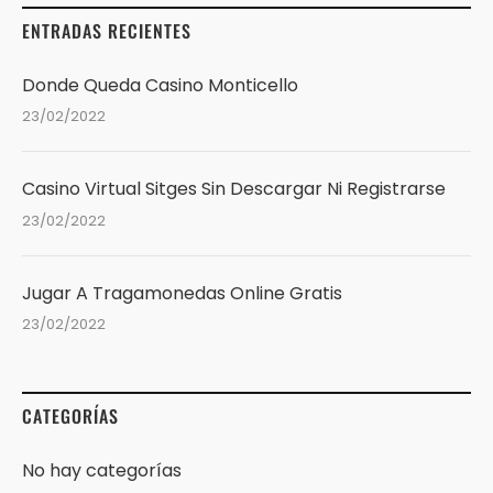
ENTRADAS RECIENTES
Donde Queda Casino Monticello
23/02/2022
Casino Virtual Sitges Sin Descargar Ni Registrarse
23/02/2022
Jugar A Tragamonedas Online Gratis
23/02/2022
CATEGORÍAS
No hay categorías