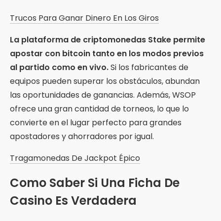
Trucos Para Ganar Dinero En Los Giros
La plataforma de criptomonedas Stake permite
apostar con bitcoin tanto en los modos previos
al partido como en vivo.
Si los fabricantes de
equipos pueden superar los obstáculos, abundan
las oportunidades de ganancias. Además, WSOP
ofrece una gran cantidad de torneos, lo que lo
convierte en el lugar perfecto para grandes
apostadores y ahorradores por igual.
Tragamonedas De Jackpot Épico
Como Saber Si Una Ficha De
Casino Es Verdadera