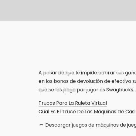
A pesar de que le impide cobrar sus gana
en los bonos de devolución de efectivo sue
que se les paga por jugar es Swagbucks.
Trucos Para La Ruleta Virtual
Cual Es El Truco De Las Máquinas De Cas
Descargar juegos de máquinas de jue