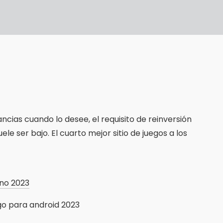
ncias cuando lo desee, el requisito de reinversión
le ser bajo. El cuarto mejor sitio de juegos a los
ino 2023
go para android 2023