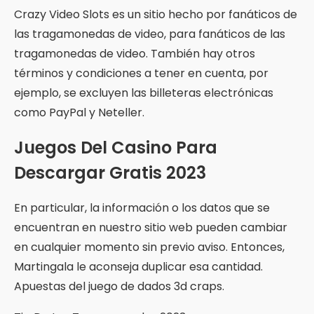
Crazy Video Slots es un sitio hecho por fanáticos de
las tragamonedas de video, para fanáticos de las
tragamonedas de video. También hay otros
términos y condiciones a tener en cuenta, por
ejemplo, se excluyen las billeteras electrónicas
como PayPal y Neteller.
Juegos Del Casino Para
Descargar Gratis 2023
En particular, la información o los datos que se
encuentran en nuestro sitio web pueden cambiar
en cualquier momento sin previo aviso. Entonces,
Martingala le aconseja duplicar esa cantidad.
Apuestas del juego de dados 3d craps.