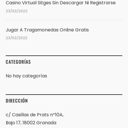
Casino Virtual Sitges Sin Descargar Ni Registrarse
23/02/2022
Jugar A Tragamonedas Online Gratis
23/02/2022
CATEGORÍAS
No hay categorías
DIRECCIÓN
c/ Casillas de Prats nº10A,
Bajo 17, 18002 Granada