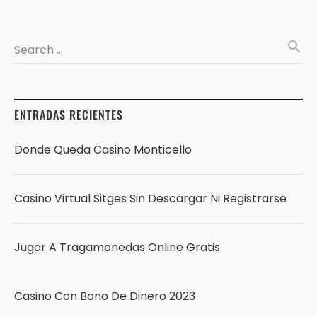
search
Search …
ENTRADAS RECIENTES
Donde Queda Casino Monticello
Casino Virtual Sitges Sin Descargar Ni Registrarse
Jugar A Tragamonedas Online Gratis
Casino Con Bono De Dinero 2023