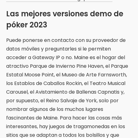
Las mejores versiones demo de
póker 2023
Puede ponerse en contacto con su proveedor de
datos móviles y preguntarles si le permiten
acceder a Gateway IP o no. Maine es el hogar del
atractivo Parque de Invierno Pine Haven, el Parque
Estatal Moose Point, el Museo de Arte Farnsworth,
los Establos de Caballos Rockin, el Teatro Musical
Carousel, el Avistamiento de Ballenas Capnatis y,
por supuesto, el Reino Salvaje de York, solo por
nombrar algunos de los muchos lugares
fascinantes de Maine. Para hacer las cosas más
interesantes, hay juegos de tragamonedas en los
sitios que se adaptan a todos los bolsillos y que