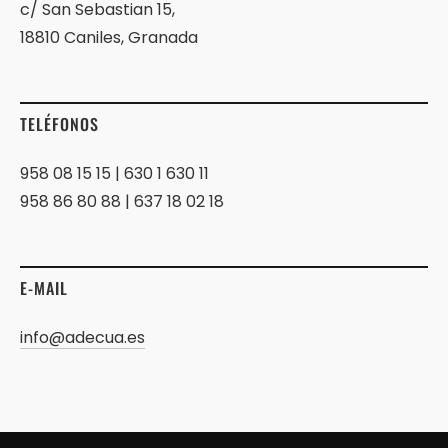
c/ San Sebastian 15,
18810 Caniles, Granada
TELÉFONOS
958 08 15 15 | 630 1 630 11
958 86 80 88 | 637 18 02 18
E-MAIL
info@adecua.es