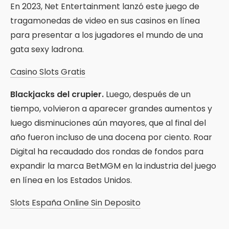
En 2023, Net Entertainment lanzó este juego de
tragamonedas de video en sus casinos en línea
para presentar a los jugadores el mundo de una
gata sexy ladrona.
Casino Slots Gratis
Blackjacks del crupier.
Luego, después de un
tiempo, volvieron a aparecer grandes aumentos y
luego disminuciones aún mayores, que al final del
año fueron incluso de una docena por ciento. Roar
Digital ha recaudado dos rondas de fondos para
expandir la marca BetMGM en la industria del juego
en línea en los Estados Unidos.
Slots España Online Sin Deposito