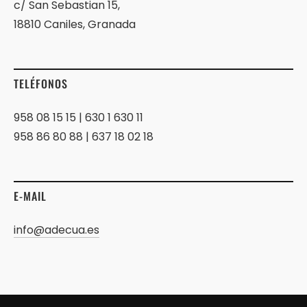
c/ San Sebastian 15,
18810 Caniles, Granada
TELÉFONOS
958 08 15 15 | 630 1 630 11
958 86 80 88 | 637 18 02 18
E-MAIL
info@adecua.es