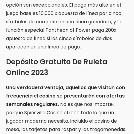
opción son excepcionales. El pago más alto en el
juego base es 10,000 x apuesta de línea por cinco
símbolos de comodín en una línea ganadora, y la
función especial Pantheon of Power paga 200x
apuesta de línea si los cinco símbolos de dios
aparecen en una línea de pago.
Depósito Gratuito De Ruleta
Online 2023
Una verdadera ventaja, aquellos que visitan con
frecuencia el casino se presentarán con ofertas
semanales regulares.
No es que nos importe,
porque Spinsvilla Casino ofrece todo lo que un
jugador moderno necesita, incluido el casino de
mesa, las tarjetas para raspar y las tragamonedas.