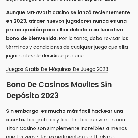
Aunque MrFavorit casino se lanzó recientemente
en 2023, atraer nuevos jugadores nunca es una
preocupación para ellos debido a su lucrativo
bono de bienvenida.
Por lo tanto, debe revisar los
términos y condiciones de cualquier juego que elija
jugar antes de decidirse por uno.
Juegos Gratis De Máquinas De Juego 2023
Bono De Casinos Moviles Sin
Depósito 2023
Sin embargo, es mucho más fácil hackear una
cuenta.
Los gráficos y los efectos que vienen con
Titan Casino son simplemente increíbles a menos
que los veas y los experimentes por ti mismo,