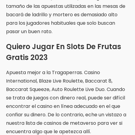
tamaño de las apuestas utilizadas en las mesas de
bacará de ladrillo y mortero es demasiado alto
para los jugadores habituales que solo buscan
pasar un buen rato.
Quiero Jugar En Slots De Frutas
Gratis 2023
Apuesta mejor a la Tragaperras. Casino
International, Blaze Live Roulette, Baccarat 8,
Baccarat Squeeze, Auto Roulette Live Duo. Cuando
se trata de juegos con dinero real, puede ser difícil
encontrar el casino en línea adecuado en el que
confiar su dinero. De lo contrario, eche un vistazo a
nuestra lista de casinos de metaverso para ver si
encuentra algo que le apetezca allí.