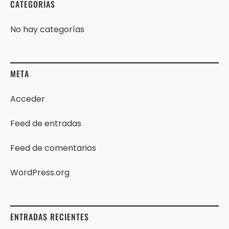
CATEGORÍAS
No hay categorías
META
Acceder
Feed de entradas
Feed de comentarios
WordPress.org
ENTRADAS RECIENTES