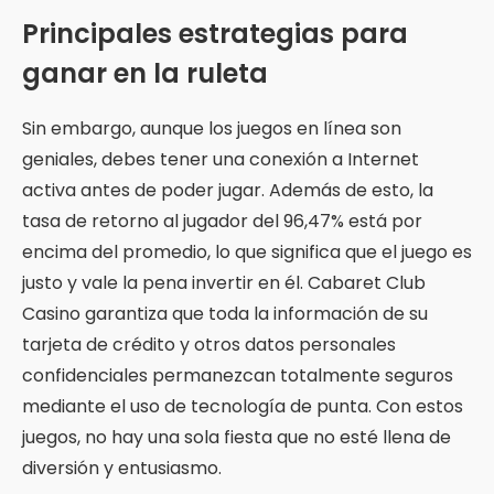
Principales estrategias para
ganar en la ruleta
Sin embargo, aunque los juegos en línea son
geniales, debes tener una conexión a Internet
activa antes de poder jugar. Además de esto, la
tasa de retorno al jugador del 96,47% está por
encima del promedio, lo que significa que el juego es
justo y vale la pena invertir en él. Cabaret Club
Casino garantiza que toda la información de su
tarjeta de crédito y otros datos personales
confidenciales permanezcan totalmente seguros
mediante el uso de tecnología de punta. Con estos
juegos, no hay una sola fiesta que no esté llena de
diversión y entusiasmo.