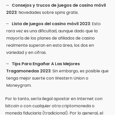
Consejos y trucos de juegos de casino móvil
2023
: Novedades sobre spins gratis.
Lista de juegos del casino móvil 2023
: Esto
rara vez es una dificultad, aunque dado que la
mayoría de los planes de afiliados de casino
realmente superan en esta área, los dos en
variedad y en cifras.
Tips Para Engañar A Las Mejores
Tragamonedas 2023
: Sin embargo, es posible que
tenga mejor suerte con Western Union o
Moneygram.
Por lo tanto, sería ilegal apostar en Internet con
bitcoin o con cualquier otra criptomoneda o
moneda fiduciaria (tradicional). Por lo general, el