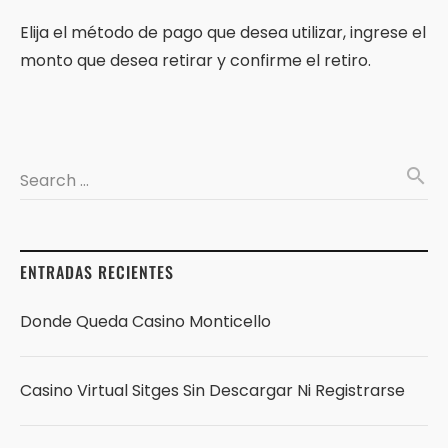
Elija el método de pago que desea utilizar, ingrese el
monto que desea retirar y confirme el retiro.
search
Search …
ENTRADAS RECIENTES
Donde Queda Casino Monticello
Casino Virtual Sitges Sin Descargar Ni Registrarse