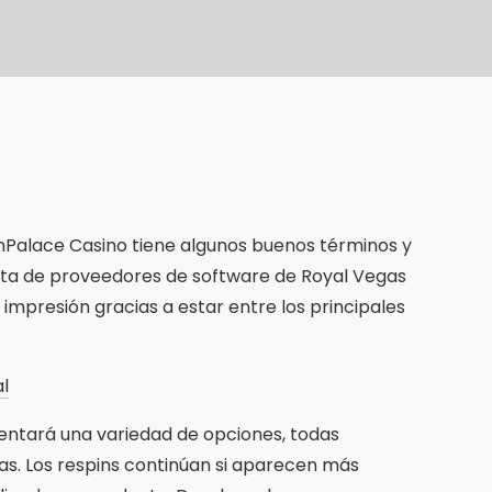
inPalace Casino tiene algunos buenos términos y
 lista de proveedores de software de Royal Vegas
impresión gracias a estar entre los principales
al
sentará una variedad de opciones, todas
s. Los respins continúan si aparecen más