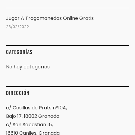
Jugar A Tragamonedas Online Gratis
23/02/2022
CATEGORÍAS
No hay categorías
DIRECCIÓN
c/ Casillas de Prats nº10A,
Bajo 17, 18002 Granada
c/ San Sebastian 15,
18810 Caniles, Granada