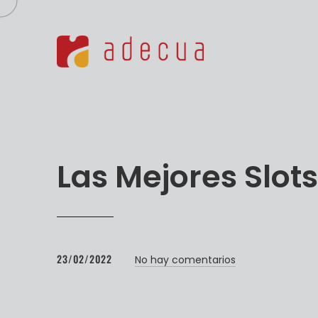
Las Mejores Slot
23/02/2022
No hay comentarios