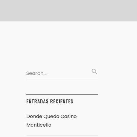
search
Search …
ENTRADAS RECIENTES
Donde Queda Casino
Monticello