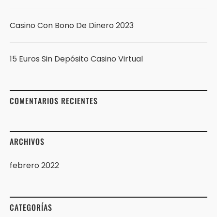
Casino Con Bono De Dinero 2023
15 Euros Sin Depósito Casino Virtual
COMENTARIOS RECIENTES
ARCHIVOS
febrero 2022
CATEGORÍAS