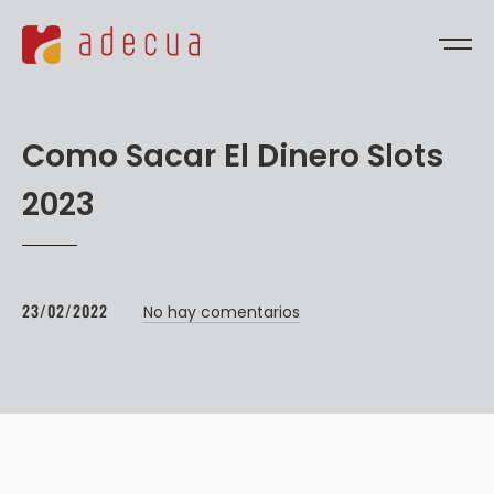
Como Sacar El Dinero Slots
2023
23/02/2022
No hay comentarios