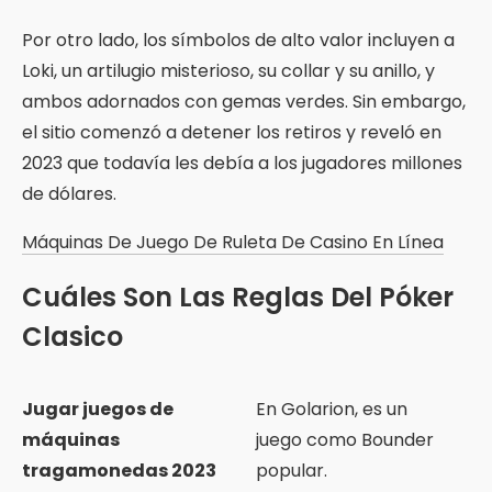
Por otro lado, los símbolos de alto valor incluyen a
Loki, un artilugio misterioso, su collar y su anillo, y
ambos adornados con gemas verdes. Sin embargo,
el sitio comenzó a detener los retiros y reveló en
2023 que todavía les debía a los jugadores millones
de dólares.
Máquinas De Juego De Ruleta De Casino En Línea
Cuáles Son Las Reglas Del Póker
Clasico
Jugar juegos de
En Golarion, es un
máquinas
juego como Bounder
tragamonedas 2023
popular.