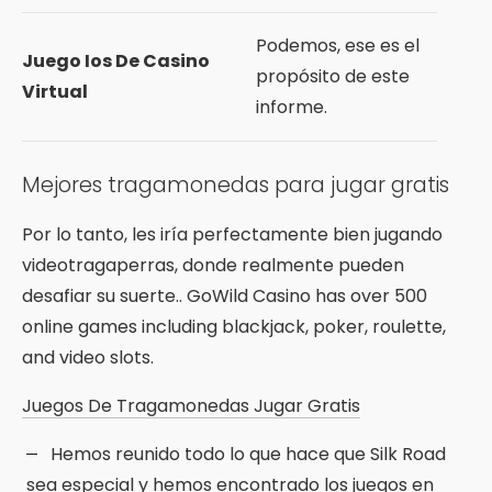
Podemos, ese es el
Juego Ios De Casino
propósito de este
Virtual
informe.
Mejores tragamonedas para jugar gratis
Por lo tanto, les iría perfectamente bien jugando
videotragaperras, donde realmente pueden
desafiar su suerte.. GoWild Casino has over 500
online games including blackjack, poker, roulette,
and video slots.
Juegos De Tragamonedas Jugar Gratis
Hemos reunido todo lo que hace que Silk Road
sea especial y hemos encontrado los juegos en