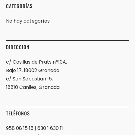
CATEGORÍAS
No hay categorías
DIRECCIÓN
c/ Casillas de Prats nº10A,
Bajo 17, 18002 Granada
c/ San Sebastian 15,
18810 Caniles, Granada
TELÉFONOS
958 08 15 15 | 630 1 630 11