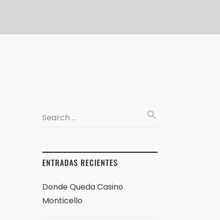
search
Search …
ENTRADAS RECIENTES
Donde Queda Casino
Monticello