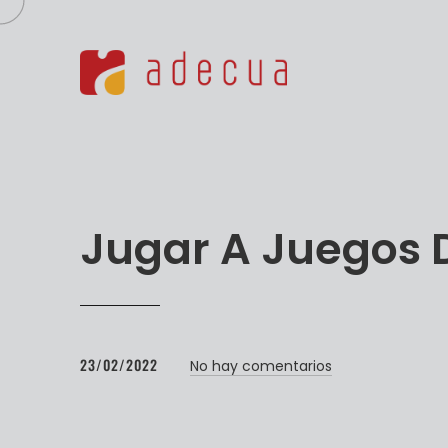
Jugar A Juegos 
23/02/2022
No hay comentarios