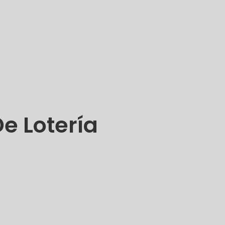
De Lotería