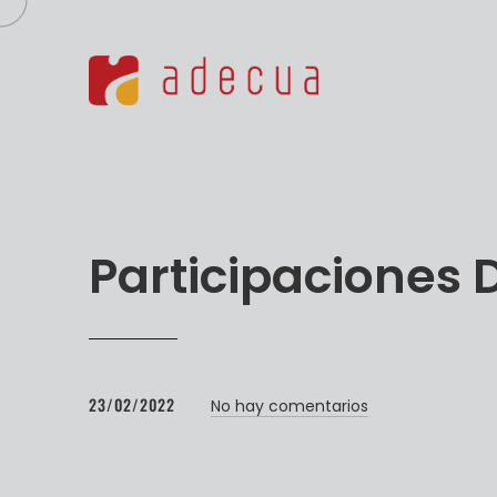
Participaciones 
23/02/2022
No hay comentarios