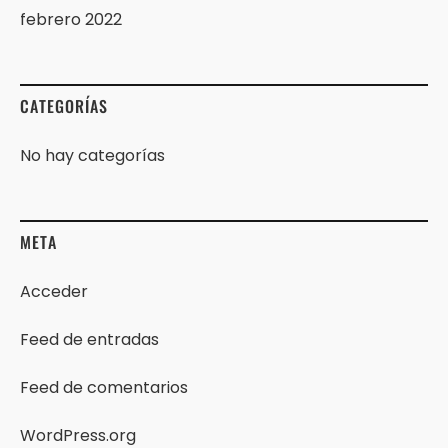
febrero 2022
CATEGORÍAS
No hay categorías
META
Acceder
Feed de entradas
Feed de comentarios
WordPress.org