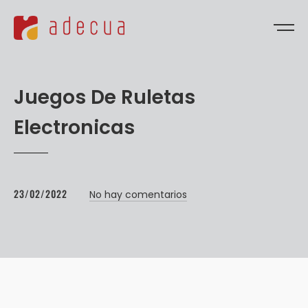
Juegos De Ruletas
Electronicas
23/02/2022
No hay comentarios