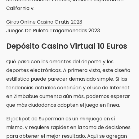
California v.
Giros Online Casino Gratis 2023
Juegos De Ruleta Tragamonedas 2023
Depósito Casino Virtual 10 Euros
Qué pasa con los amantes del deporte y los
deportes electrónicos. A primera vista, este diseño
estilístico puede parecer demasiado simple. Si las
tendencias actuales continúan y el uso de Internet
en Zimbabue aumenta aún más, podemos esperar
que más ciudadanos adopten el juego en línea.
El jackpot de Superman es un minijuego en sí
mismo, y requiere rapidez en la toma de decisiones
para obtener el mejor resultado. Aquí se agregan