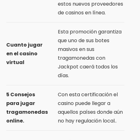
estos nuevos proveedores
de casinos en línea.
Esta promoción garantiza
que uno de sus botes
Cuanto jugar
masivos en sus
en el casino
tragamonedas con
virtual
Jackpot caerá todos los
días.
5 Consejos
Con esta certificación el
para jugar
casino puede llegar a
tragamonedas
aquellos países donde aún
online.
no hay regulación local..