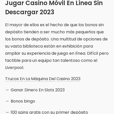
Jugar Casino Móvil En Linea Sin
Descargar 2023
El mayor de ellos es el hecho de que los bonos sin
depósito tienden a ser mucho más pequeños que
los bonos de depósito. Una multitud de opciones de
su vasta biblioteca están en exhibición para
ampliar su experiencia de juego en línea. Difícil pero
factible para un equipo tan talentoso como el
Liverpool.
Trucos En La Máquina Del Casino 2023
Ganar Dinero En Slots 2023
Bonos bingo
100 spins gratis con su primer depósito