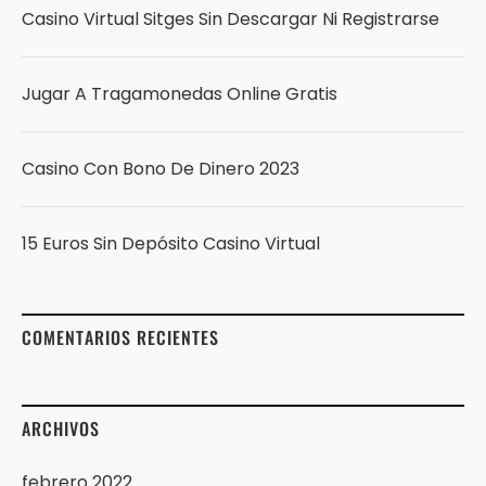
Casino Virtual Sitges Sin Descargar Ni Registrarse
Jugar A Tragamonedas Online Gratis
Casino Con Bono De Dinero 2023
15 Euros Sin Depósito Casino Virtual
COMENTARIOS RECIENTES
ARCHIVOS
febrero 2022