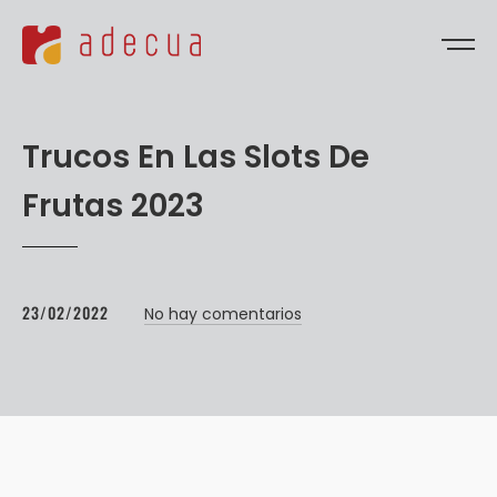
Trucos En Las Slots De
Frutas 2023
23/02/2022
No hay comentarios