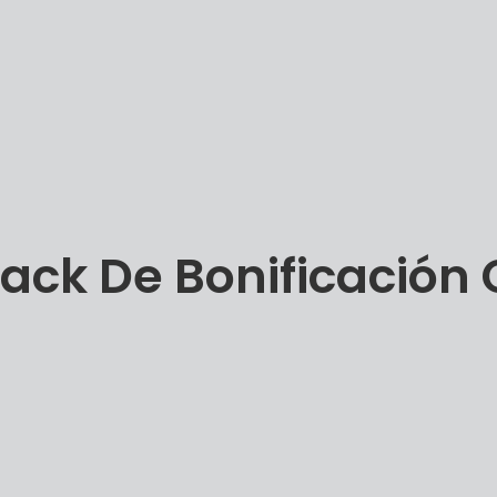
ack De Bonificación